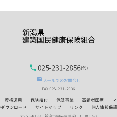
025-231-2856
phone
(代)
mail
メールでのお問合せ
FAX:025-231-2936
資格適用
保険給付
保健事業
高齢者医療
マ
書ダウンロード
サイトマップ
リンク
個人情報保護(
〒951-8133 新潟市中央区川岸町3丁目17-2